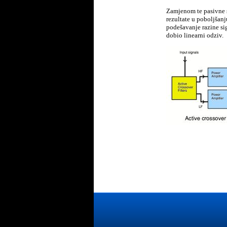
Zamjenom te pasivne s
rezultate u poboljšan
podešavanje razine sig
dobio linearni odziv.