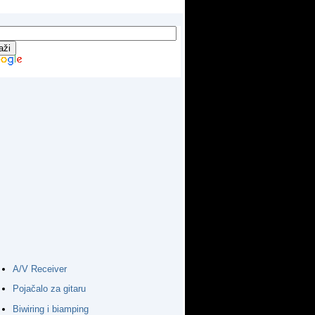
A/V Receiver
Pojačalo za gitaru
Biwiring i biamping