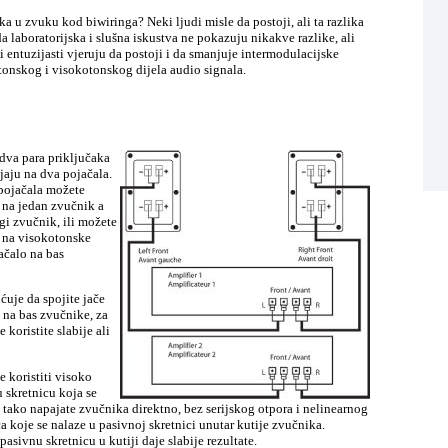
ika u zvuku kod biwiringa? Neki ljudi misle da postoji, ali ta razlika
 da laboratorijska i slušna iskustva ne pokazuju nikakve razlike, ali
i entuzijasti vjeruju da postoji i da smanjuje intermodulacijske
onskog i visokotonskog dijela audio signala.
dva para priključaka
jaju na dva pojačala.
pojačala možete
o na jedan zvučnik a
gi zvučnik, ili možete
i na visokotonske
ačalo na bas
je da spojite jače
 na bas zvučnike, za
koristite slabije ali
 koristiti visoko
 skretnicu koja se
i tako napajate zvučnika direktno, bez serijskog otpora i nelinearnog
a koje se nalaze u pasivnoj skretnici unutar kutije zvučnika.
pasivnu skretnicu u kutiji daje slabije rezultate.