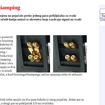
biamping
pojena na pojačalo preko jednog para priključaka za svaki
vučnih kutija nalazi se skretnica koja razdvaja signal na svaki
 postaviti
ao biwiring
kabela) ili
ojačala).
ring i
čnika koji
biamping
učaka i dva
ajaju ta dva
je zvučnik
čin, a kod biwiringa/biampinga načina spajanja treba ih ukloniti.
nik treba spojiti na dva para kabela iz istog pojačala. Jedan par se
, a drugi par na priključak LO na zvučniku.