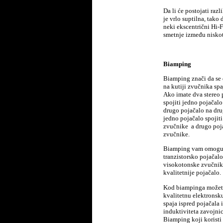
Da li će postojati razl
je vrlo suptilna, tako
neki ekscentrični Hi-F
smetnje između niskot
Biamping
Biamping znači da se 
na kutiji zvučnika spa
Ako imate dva stereo 
spojiti jedno pojačal
drugo pojačalo na dru
jedno pojačalo spojit
zvučnike a drugo poj
zvučnike.
Biamping vam omoguću
tranzistorsko pojačalo
visokotonske zvučnike 
kvalitetnije pojačalo.
Kod biampinga možete
kvalitetnu elektronsku
spaja ispred pojačala 
induktiviteta zavojnic
Biamping koji koristi 