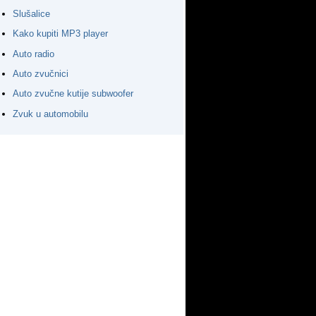
Slušalice
Kako kupiti MP3 player
Auto radio
Auto zvučnici
Auto zvučne kutije subwoofer
Zvuk u automobilu