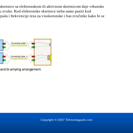
kretnice sa elektronskom ili aktivnom skretnicom daje vrhunske
ju zvuke. Kod elektronske skretnice treba samo paziti kod
nala i frekvencije reza za visokotonske i bas zvučnike kako bi se
Copyright
©
2007 Tehnomagazin.com