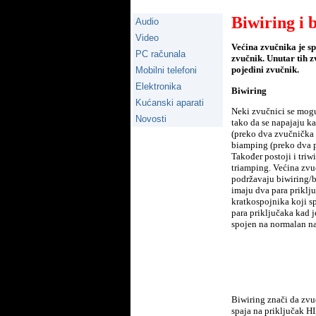
Biwiring i 
Audio
Video
Većina zvučnika je s
PC računala
zvučnik. Unutar tih z
pojedini zvučnik.
Mobilni telefoni
Elektronika
Biwiring
Kućanski aparati
Neki zvučnici se mogu
Novosti
tako da se napajaju k
(preko dva zvučnička 
biamping (preko dva p
Također postoji i triwi
triamping. Većina zvu
podržavaju biwiring/
imaju dva para priklj
kratkospojnika koji sp
para priključaka kad 
spojen na normalan na
Biwiring znači da zvuč
spaja na priključak HI