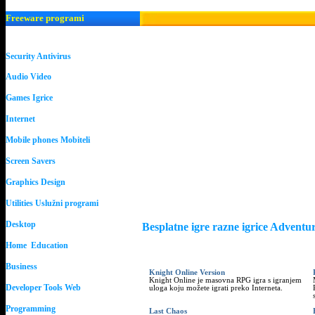
Freeware programi
Security Antivirus
Audio Video
Games Igrice
Internet
Mobile phones Mobiteli
Screen Savers
Graphics Design
Utilities Uslužni programi
Desktop
Besplatne igre razne igrice Adven
Home Education
Business
Knight Online Version
Knight Online je masovna RPG igra s igranjem
Developer Tools Web
uloga koju možete igrati preko Interneta.
Programming
Last Chaos