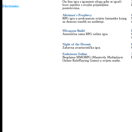
On-line igra s igranjem uloga gdje se igrači
bore zajedno s svojim prijateljima
Electronics
pustolovima.
Ahriman´s Prophecy
RPG igra u prekrasnom svijetu fantastike kojeg
su demoni osudili na uništenje.
9Dragons Build
Autentična ratna RPG online igra.
Night of the Hermit
Zabavna avanturistička igra.
Eudemons Online
Besplatna MMORPG (Massively Multiplayer
Online RolePlaying Game) u svijetu mašte.