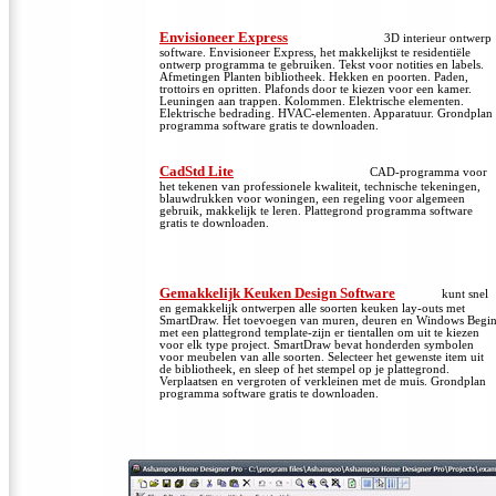
Envisioneer Express
3D interieur ontwerp
software.
Envisioneer Express, het makkelijkst te residentiële
ontwerp programma te gebruiken.
Tekst voor notities en labels.
Afmetingen Planten bibliotheek.
Hekken en poorten.
Paden,
trottoirs en opritten.
Plafonds door te kiezen voor een kamer.
Leuningen aan trappen.
Kolommen.
Elektrische elementen.
Elektrische bedrading.
HVAC-elementen.
Apparatuur.
Grondplan
programma software gratis te downloaden.
CadStd Lite
CAD-programma voor
het tekenen van professionele kwaliteit, technische tekeningen,
blauwdrukken voor woningen, een regeling voor algemeen
gebruik, makkelijk te leren.
Plattegrond programma software
gratis te downloaden.
Gemakkelijk Keuken Design Software
kunt snel
en gemakkelijk ontwerpen alle soorten keuken lay-outs met
SmartDraw.
Het toevoegen van muren, deuren en Windows Begi
met een plattegrond template-zijn er tientallen om uit te kiezen
voor elk type project.
SmartDraw bevat honderden symbolen
voor meubelen van alle soorten.
Selecteer het gewenste item uit
de bibliotheek, en sleep of het stempel op je plattegrond.
Verplaatsen en vergroten of verkleinen met de muis.
Grondplan
programma software gratis te downloaden.