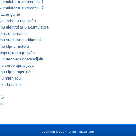
akumulator u automobilu 1
akumulator u automobilu 2
praznu gumu
lje i brtvu u mjenjaču
zinu elektrolita u akumulatoru
itisak u gumama
zinu sredstva za hlađenje
zinu ulja u motoru
renje ulja u mjenjaču
e u prednjem diferencijalu
e u servo upravljaču
zinu ulja u mjenjaču
je u mjenjaču
je za kočnice
e
uto
na
Copyright
©
2007 Tehnomagazin.com