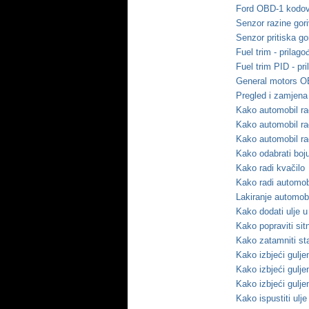
Ford OBD-1 kodovi
Senzor razine gor
Senzor pritiska g
Fuel trim - prilag
Fuel trim PID - pr
General motors OB
Pregled i zamjena
Kako automobil ra
Kako automobil ra
Kako automobil ra
Kako odabrati boj
Kako radi kvačilo
Kako radi automob
Lakiranje automobi
Kako dodati ulje u 
Kako popraviti sit
Kako zatamniti st
Kako izbjeći
gulje
Kako izbjeći
gulje
Kako izbjeći
gulje
Kako ispustiti ulje