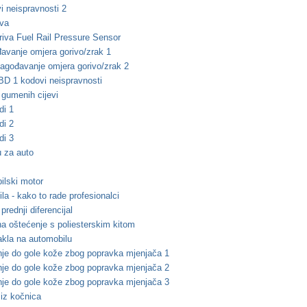
 neispravnosti 2
iva
oriva
Fuel Rail Pressure Sensor
ođavanje omjera gorivo/zrak 1
ilagođavanje omjera gorivo/zrak 2
D 1 kodovi neispravnosti
 gumenih cijevi
di 1
di 2
di 3
u za auto
ilski motor
la - kako to rade profesionalci
prednji diferencijal
na oštećenje s poliesterskim kitom
akla na automobilu
nje do gole kože zbog popravka mjenjača 1
nje do gole kože zbog popravka mjenjača
2
nje do gole kože zbog popravka mjenjača
3
 iz kočnica